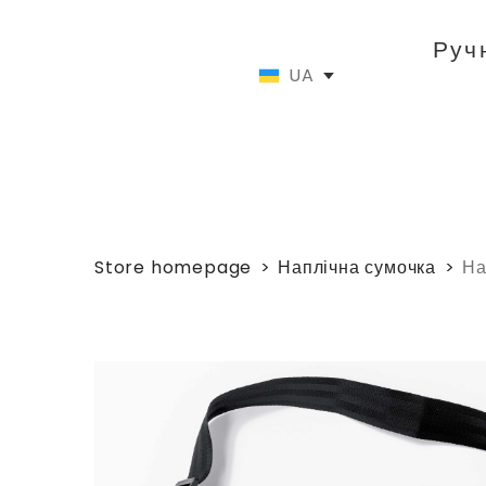
Руч
UA
Store homepage
Наплічна сумочка
На