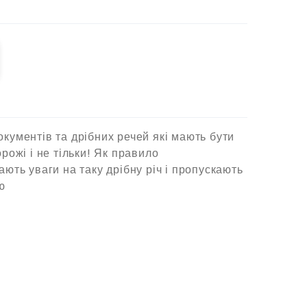
кументів та дрібних речей які мають бути
рожі і не тільки! Як правило
ають уваги на таку дрібну річ і пропускають
ю